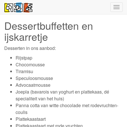
Togg
navig
Dessertbuffetten en
ijskarretje
Desserten in ons aanbod:
Rijstpap
Chocomousse
Tiramisu
Speculoosmousse
Advocaatmousse
Joepla (bavarois van yoghurt en plattekaas, dé
specialiteit van het huis)
Panna cotta van witte chocolade met rodevruchten-
coulis
Plattekaastaart
Plattekaastaart met rode vruchten